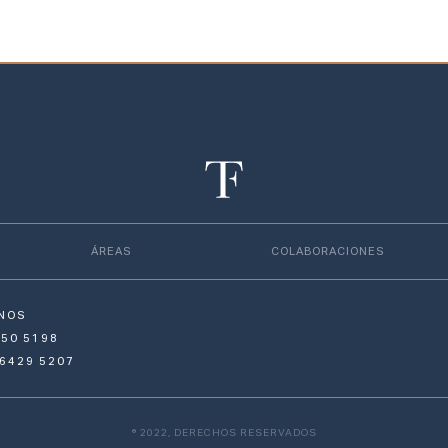
ÁREAS
COLABORACIONES
NOS
650 5198
 6429 5207
® 2022, DERECHOS RESERVADOS